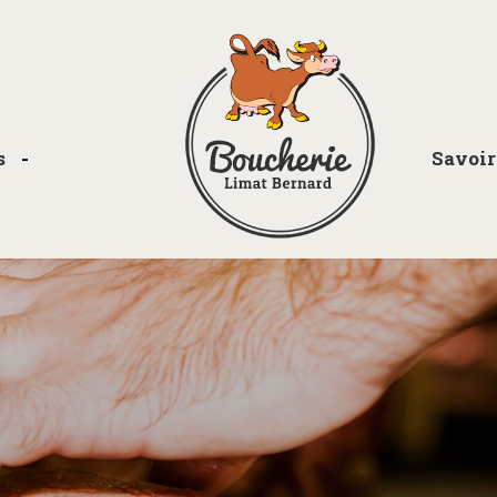
s
Savoir
boucherie-
limat.ch