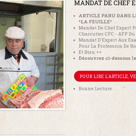
MANDAT DE CHEF E
ARTICLE PARU DANS 
*LA FEUILLE*
Mandat De Chef Expert P
Charcutier CFC - AFP Du
Mandat D'Expert Aux Ex
Pour La Profession De B
Et Bien ++
Découvrez ci-dessous le l
POUR LIRE L'ARTICLE, V
Bonne Lecture