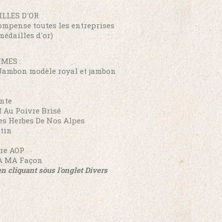
LLES D'OR
mpense toutes les entreprises
médailles d'or)
IMES :
Jambon modèle royal et jambon
nte
 Au Poivre Brisé
es Herbes De Nos Alpes
otin
re AOP
 A MA Façon
 cliquant sous l'onglet Divers